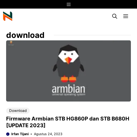
Langsung
Menu
ke
isi
download
Download
Firmware Armbian STB HG860P dan STB B680H
[UPDATE 2023]
Irfan Tijani
Agustus 24, 2023